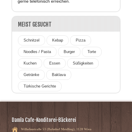
gerne telefonisch erreichen.
MEIST GESUCHT
Schnitzel
Kebap
Pizza
Noodles / Pasta
Burger
Torte
Kuchen
Essen
Süßigkeiten
Getränke
Baklava
Türkische Gerichte
Damla Cafe-Konditorei-Bäckerei
Wilhelmstraße 53 (Bahnhof Meidling), 1120 Wien