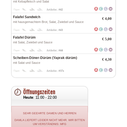
mit Kebapfleisch und Salat
Artikelnr.:
#42
Falafel Sandwich
€
4,00
mit hausgemachtem Brot, Salat, Zwiebel und Sauce
Artikelnr.:
#43
Falafel Dürüm
€
5,00
mit Salat, Zwiebel und Sauce
Artikelnr.:
#44
Scheiben-Döner-Dürüm (Yaprak dürüm)
€
4,30
mit Salat und Sauce
Artikelnr.:
#37s
Öffnungszeiten
Heute
: 11:00 - 22:00
SEHR GEEHRTE DAMEN UND HERREN
DAMLA LIEFERT LEIDER NICHT MEHR. WIR BITTEN
UM VERSTÄNDNIS: MFG