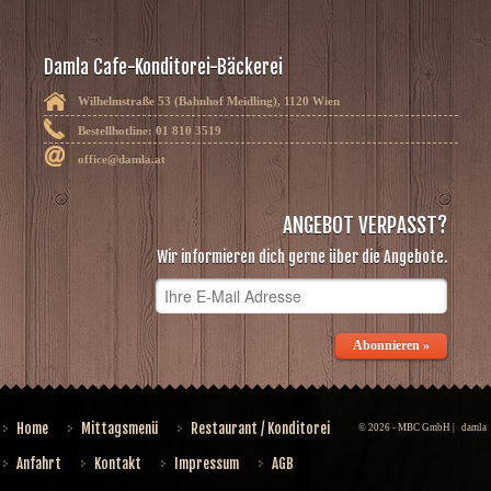
Damla Cafe-Konditorei-Bäckerei
Wilhelmstraße 53 (Bahnhof Meidling), 1120 Wien
Bestellhotline: 01 810 3519
office@damla.at
ANGEBOT VERPASST?
Wir informieren dich gerne über die Angebote.
Abonnieren »
Home
Mittagsmenü
Restaurant / Konditorei
© 2026 - MBC GmbH |
damla
Anfahrt
Kontakt
Impressum
AGB